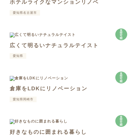
ホテルライクなマンションリノベ
愛知県名古屋市
見
学
可
能
広くて明るいナチュラルテイスト
愛知県
見
学
可
能
倉庫をLDKにリノベーション
愛知県岡崎市
見
学
可
能
好きなものに囲まれる暮らし