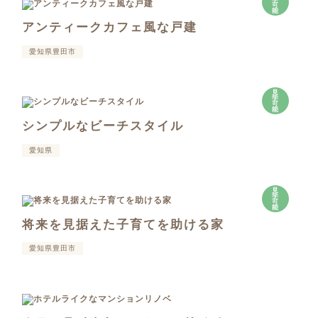
可
能
アンティークカフェ風な戸建
愛知県豊田市
見
学
可
能
シンプルなビーチスタイル
愛知県
見
学
可
能
将来を見据えた子育てを助ける家
愛知県豊田市