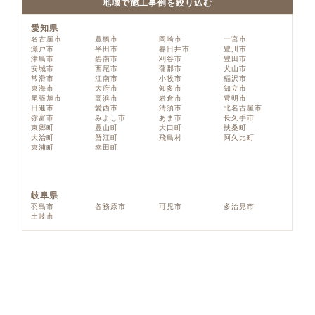
地域で施工事例を絞り込む
愛知県
名古屋市
豊橋市
岡崎市
一宮市
瀬戸市
半田市
春日井市
豊川市
津島市
碧南市
刈谷市
豊田市
安城市
西尾市
蒲郡市
犬山市
常滑市
江南市
小牧市
稲沢市
東海市
大府市
知多市
知立市
尾張旭市
高浜市
岩倉市
豊明市
日進市
愛西市
清須市
北名古屋市
弥富市
みよし市
あま市
長久手市
東郷町
豊山町
大口町
扶桑町
大治町
蟹江町
飛島村
阿久比町
東浦町
幸田町
岐阜県
羽島市
各務原市
可児市
多治見市
土岐市