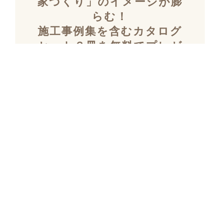
家づくり」のイメージが膨
らむ！
施工事例集を含むカタログ
セット３冊を無料でプレゼ
ント！
「デザイン性」と「暮らしやすさ」を両立し
た住まいを探究し続け、
多数の設計施工を
おこなってきたKULABOのこだわりの施工事
例集をプレゼント！
さらにKULABOの家づくりのポイントがわか
るガイドブックと、
実際にKULABOでリノ
ベしたお客様の声のカタログをセットでお届
けいたします。