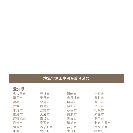
地域で施工事例を絞り込む
愛知県
名古屋市
豊橋市
岡崎市
一宮市
瀬戸市
半田市
春日井市
豊川市
津島市
碧南市
刈谷市
豊田市
安城市
西尾市
蒲郡市
犬山市
常滑市
江南市
小牧市
稲沢市
東海市
大府市
知多市
知立市
尾張旭市
高浜市
岩倉市
豊明市
日進市
愛西市
清須市
北名古屋市
弥富市
みよし市
あま市
長久手市
東郷町
豊山町
大口町
扶桑町