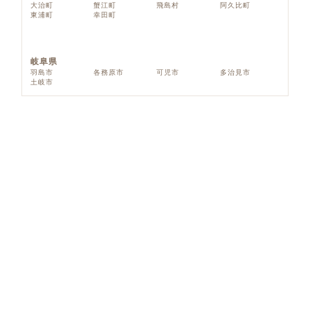
大治町
蟹江町
飛島村
阿久比町
東浦町
幸田町
岐阜県
羽島市
各務原市
可児市
多治見市
土岐市