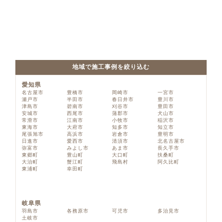
地域で施工事例を絞り込む
愛知県
名古屋市
豊橋市
岡崎市
一宮市
瀬戸市
半田市
春日井市
豊川市
津島市
碧南市
刈谷市
豊田市
安城市
西尾市
蒲郡市
犬山市
常滑市
江南市
小牧市
稲沢市
東海市
大府市
知多市
知立市
尾張旭市
高浜市
岩倉市
豊明市
日進市
愛西市
清須市
北名古屋市
弥富市
みよし市
あま市
長久手市
東郷町
豊山町
大口町
扶桑町
大治町
蟹江町
飛島村
阿久比町
東浦町
幸田町
岐阜県
羽島市
各務原市
可児市
多治見市
土岐市