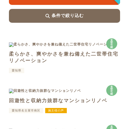
条件で絞り込む
見
学
可
能
柔らかさ、爽やかさを兼ね備えた二世帯住宅
リノベーション
愛知県
見
学
可
能
回遊性と収納力抜群なマンションリノベ
愛知県名古屋市南区
施主様の声
見