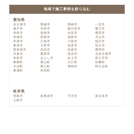
地域で施工事例を絞り込む
愛知県
名古屋市
豊橋市
岡崎市
一宮市
瀬戸市
半田市
春日井市
豊川市
津島市
碧南市
刈谷市
豊田市
安城市
西尾市
蒲郡市
犬山市
常滑市
江南市
小牧市
稲沢市
東海市
大府市
知多市
知立市
尾張旭市
高浜市
岩倉市
豊明市
日進市
愛西市
清須市
北名古屋市
弥富市
みよし市
あま市
長久手市
東郷町
豊山町
大口町
扶桑町
大治町
蟹江町
飛島村
阿久比町
東浦町
幸田町
岐阜県
羽島市
各務原市
可児市
多治見市
土岐市