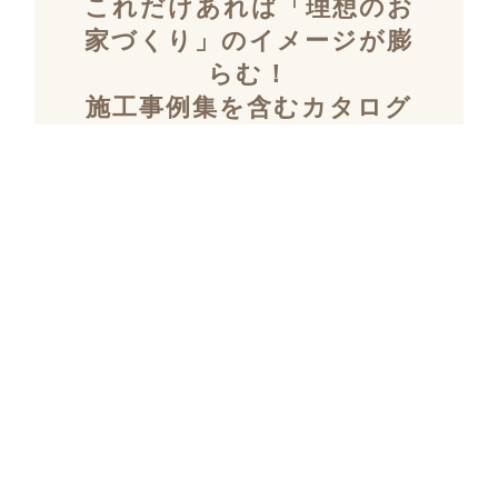
これだけあれば「理想のお
家づくり」のイメージが膨
らむ！
施工事例集を含むカタログ
セット３冊を無料でプレゼ
ント！
「デザイン性」と「暮らしやすさ」を両立し
た住まいを探究し続け、
多数の設計施工を
おこなってきたKULABOのこだわりの施工事
例集をプレゼント！
さらにKULABOの家づくりのポイントがわか
るガイドブックと、
実際にKULABOでリノ