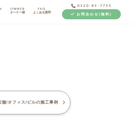
0120-85-7755
N
OWNER
FAQ
オーナー様
よくある質問
お問合わせ(無料)
中古探し+リノベ
舗/オフィス/ビル
の施工事例