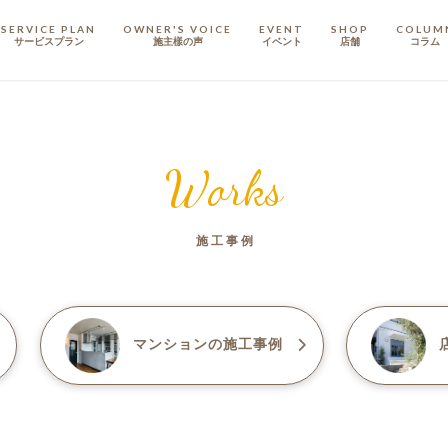
SERVICE PLAN
OWNER'S VOICE
EVENT
SHOP
COLUM
サービスプラン
施主樣の声
イベント
店舗
コラム
STAFF
スタッフ
Works
COMPANY
会社概要
施工事例
戸建てリノベ
KULABO不動産
マンション
の施工事例
店