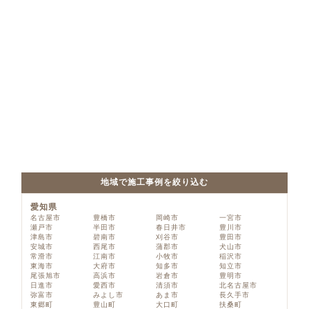
地域で施工事例を絞り込む
愛知県
名古屋市
豊橋市
岡崎市
一宮市
瀬戸市
半田市
春日井市
豊川市
津島市
碧南市
刈谷市
豊田市
安城市
西尾市
蒲郡市
犬山市
常滑市
江南市
小牧市
稲沢市
東海市
大府市
知多市
知立市
尾張旭市
高浜市
岩倉市
豊明市
日進市
愛西市
清須市
北名古屋市
弥富市
みよし市
あま市
長久手市
東郷町
豊山町
大口町
扶桑町