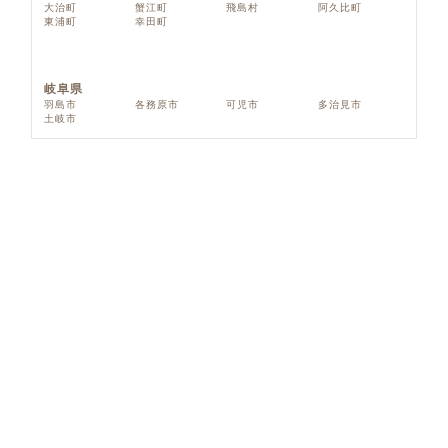
大治町
蟹江町
飛島村
阿久比町
東浦町
幸田町
岐阜県
羽島市
各務原市
可児市
多治見市
土岐市