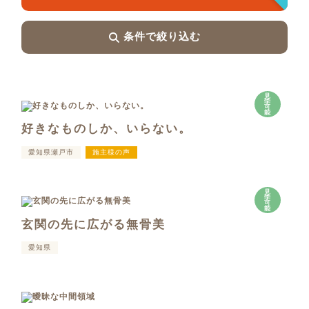
条件で絞り込む
見
学
可
能
好きなものしか、いらない。
愛知県瀬戸市
施主様の声
見
学
可
能
玄関の先に広がる無骨美
愛知県