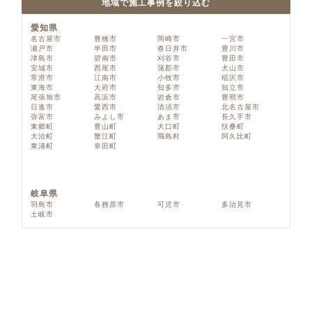
地域で施工事例を絞り込む
愛知県
名古屋市
豊橋市
岡崎市
一宮市
瀬戸市
半田市
春日井市
豊川市
津島市
碧南市
刈谷市
豊田市
安城市
西尾市
蒲郡市
犬山市
常滑市
江南市
小牧市
稲沢市
東海市
大府市
知多市
知立市
尾張旭市
高浜市
岩倉市
豊明市
日進市
愛西市
清須市
北名古屋市
弥富市
みよし市
あま市
長久手市
東郷町
豊山町
大口町
扶桑町
大治町
蟹江町
飛島村
阿久比町
東浦町
幸田町
岐阜県
羽島市
各務原市
可児市
多治見市
土岐市