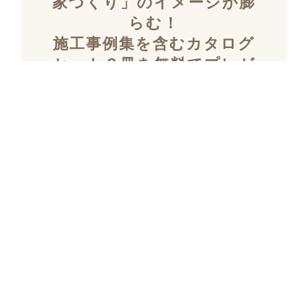
家づくり」のイメージが膨
らむ！
施工事例集を含むカタログ
セット３冊を無料でプレゼ
ント！
「デザイン性」と「暮らしやすさ」を両立し
た住まいを探究し続け、
多数の設計施工を
おこなってきたKULABOのこだわりの施工事
例集をプレゼント！
さらにKULABOの家づくりのポイントがわか
るガイドブックと、
実際にKULABOでリノ
ベしたお客様の声のカタログをセットでお届
けいたします。