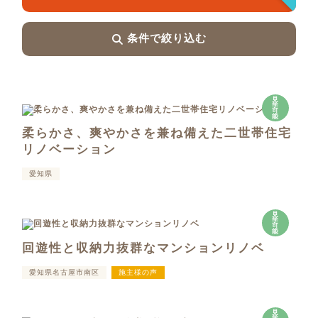
条件で絞り込む
見
学
可
能
柔らかさ、爽やかさを兼ね備えた二世帯住宅
リノベーション
愛知県
見
学
可
能
回遊性と収納力抜群なマンションリノベ
愛知県名古屋市南区
施主様の声
見