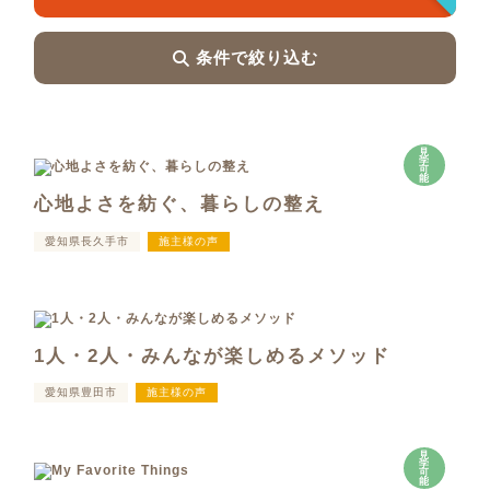
条件で絞り込む
見
学
可
能
心地よさを紡ぐ、暮らしの整え
愛知県長久手市
施主様の声
1人・2人・みんなが楽しめるメソッド
愛知県豊田市
施主様の声
見
学
可
能