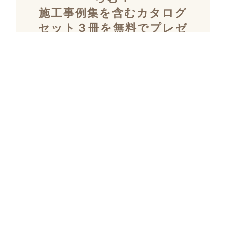
施工事例集を含むカタログ
セット３冊を無料でプレゼ
ント！
「デザイン性」と「暮らしやすさ」を両立し
た住まいを探究し続け、
多数の設計施工を
おこなってきたKULABOのこだわりの施工事
例集をプレゼント！
さらにKULABOの家づくりのポイントがわか
るガイドブックと、
実際にKULABOでリノ
ベしたお客様の声のカタログをセットでお届
けいたします。
リノベーションを検討され始めた方、デザイ
ンやテイストを固めたい方など
お家づくり