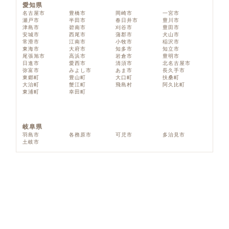
愛知県
名古屋市
豊橋市
岡崎市
一宮市
瀬戸市
半田市
春日井市
豊川市
津島市
碧南市
刈谷市
豊田市
安城市
西尾市
蒲郡市
犬山市
常滑市
江南市
小牧市
稲沢市
東海市
大府市
知多市
知立市
尾張旭市
高浜市
岩倉市
豊明市
日進市
愛西市
清須市
北名古屋市
弥富市
みよし市
あま市
長久手市
東郷町
豊山町
大口町
扶桑町
大治町
蟹江町
飛島村
阿久比町
東浦町
幸田町
岐阜県
羽島市
各務原市
可児市
多治見市
土岐市