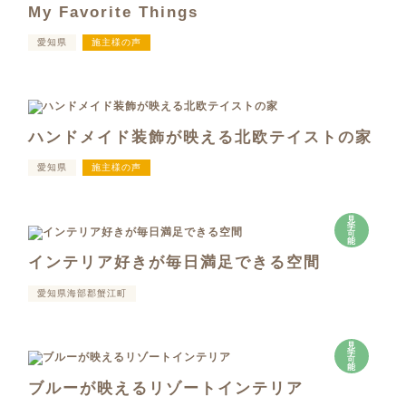
My Favorite Things
愛知県
施主様の声
ハンドメイド装飾が映える北欧テイストの家
愛知県
施主様の声
見
学
可
能
インテリア好きが毎日満足できる空間
愛知県海部郡蟹江町
見
学
可
能
ブルーが映えるリゾートインテリア