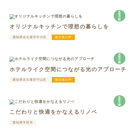
見
学
可
能
オリジナルキッチンで理想の暮らしを
愛知県名古屋市中川区
施主様の声
見
学
可
能
ホテルライク空間につながる光のアプローチ
愛知県名古屋市守山区
施主様の声
見
学
可
能
こだわりと快適をかなえるリノベ
愛知県半田市