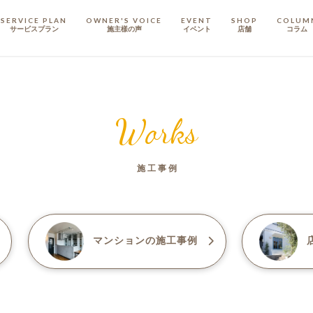
SERVICE PLAN
OWNER'S VOICE
EVENT
SHOP
COLUM
サービスプラン
施主樣の声
イベント
店舗
コラム
STAFF
スタッフ
Works
COMPANY
会社概要
施工事例
戸建てリノベ
KULABO不動産
マンション
の施工事例
店