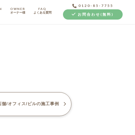
0120-85-7755
N
OWNER
FAQ
オーナー様
よくある質問
お問合わせ(無料)
中古探し+リノベ
舗/オフィス/ビル
の施工事例