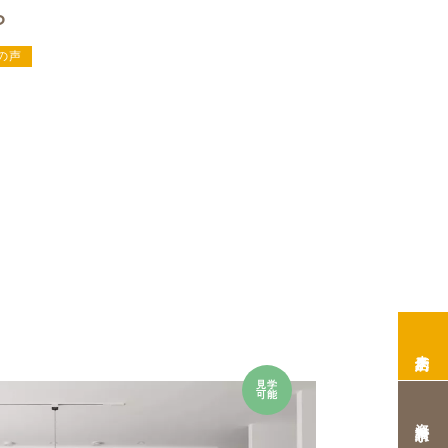
ら
の声
来店予約
見学
可能
資料請求