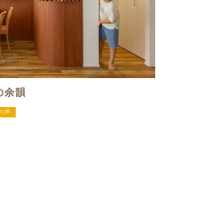
の余韻
の声