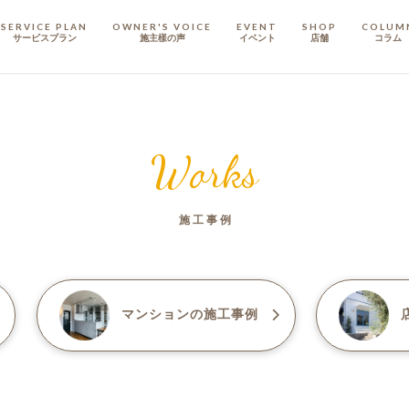
SERVICE PLAN
OWNER'S VOICE
EVENT
SHOP
COLUM
サービスプラン
施主樣の声
イベント
店舗
コラム
STAFF
スタッフ
Works
COMPANY
会社概要
施工事例
戸建てリノベ
KULABO不動産
マンション
の施工事例
店