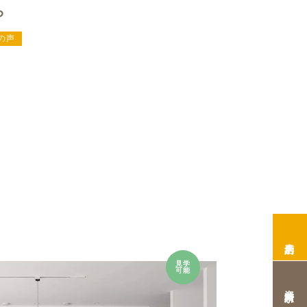
ら
の声
来店予約
見学
可能
資料請求