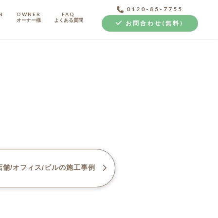
0120-85-7755
N
OWNER
FAQ
オーナー様
よくある質問
お問合わせ(無料)
中古探し+リノベ
舗/オフィス/ビル
の施工事例