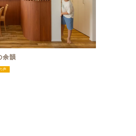
の余韻
の声