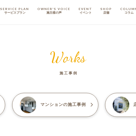
SERVICE PLAN
OWNER'S VOICE
EVENT
SHOP
COLUM
サービスプラン
施主樣の声
イベント
店舗
コラム
STAFF
スタッフ
Works
COMPANY
会社概要
施工事例
戸建てリノベ
KULABO不動産
マンション
の施工事例
店