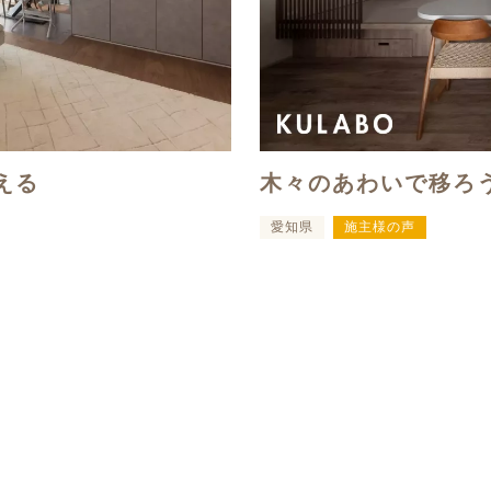
える
木々のあわいで移ろ
愛知県
施主様の声