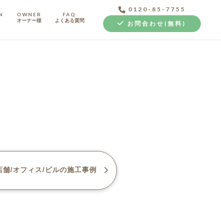
0120-85-7755
N
OWNER
FAQ
オーナー様
よくある質問
お問合わせ(無料)
中古探し+リノベ
舗/オフィス/ビル
の施工事例