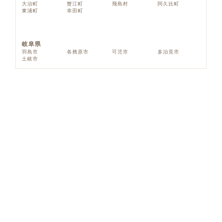
大治町
蟹江町
飛島村
阿久比町
東浦町
幸田町
岐阜県
羽島市
各務原市
可児市
多治見市
土岐市