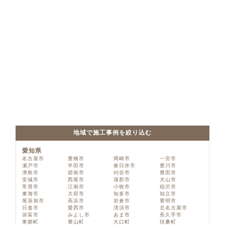
地域で施工事例を絞り込む
愛知県
名古屋市
豊橋市
岡崎市
一宮市
瀬戸市
半田市
春日井市
豊川市
津島市
碧南市
刈谷市
豊田市
安城市
西尾市
蒲郡市
犬山市
常滑市
江南市
小牧市
稲沢市
東海市
大府市
知多市
知立市
尾張旭市
高浜市
岩倉市
豊明市
日進市
愛西市
清須市
北名古屋市
弥富市
みよし市
あま市
長久手市
東郷町
豊山町
大口町
扶桑町