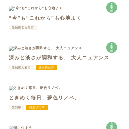
見
学
可
能
“今”も“これから”も心地よく
愛知県名古屋市
見
学
可
能
深みと淡さが調和する、 大人ニュアンス
愛知県大府市
施主様の声
ときめく毎日、夢色リノベ。
愛知県
施主様の声
見
学
可