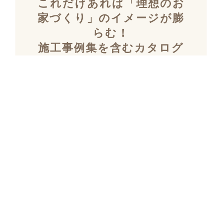
これだけあれば「理想のお
家づくり」のイメージが膨
らむ！
施工事例集を含むカタログ
セット３冊を無料でプレゼ
ント！
「デザイン性」と「暮らしやすさ」を両立し
た住まいを探究し続け、
多数の設計施工を
おこなってきたKULABOのこだわりの施工事
例集をプレゼント！
さらにKULABOの家づくりのポイントがわか
るガイドブックと、
実際にKULABOでリノ