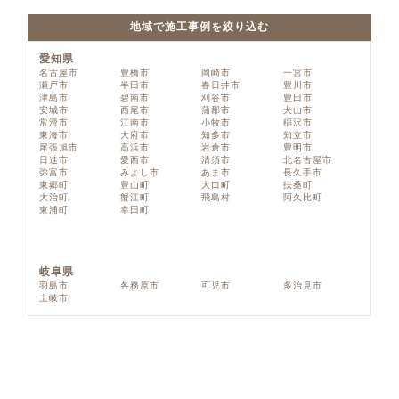
地域で施工事例を絞り込む
愛知県
名古屋市
豊橋市
岡崎市
一宮市
瀬戸市
半田市
春日井市
豊川市
津島市
碧南市
刈谷市
豊田市
安城市
西尾市
蒲郡市
犬山市
常滑市
江南市
小牧市
稲沢市
東海市
大府市
知多市
知立市
尾張旭市
高浜市
岩倉市
豊明市
日進市
愛西市
清須市
北名古屋市
弥富市
みよし市
あま市
長久手市
東郷町
豊山町
大口町
扶桑町
大治町
蟹江町
飛島村
阿久比町
東浦町
幸田町
岐阜県
羽島市
各務原市
可児市
多治見市
土岐市