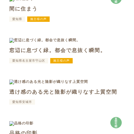
能
間に住まう
愛知県
施主様の声
窓辺に息づく緑。都会で息抜く瞬間。
愛知県名古屋市守山区
施主様の声
透け感のある光と陰影が織りなす上質空間
愛知県安城市
見
学
可
能
品格の印影