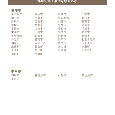
地域で施工事例を絞り込む
愛知県
名古屋市
豊橋市
岡崎市
一宮市
瀬戸市
半田市
春日井市
豊川市
津島市
碧南市
刈谷市
豊田市
安城市
西尾市
蒲郡市
犬山市
常滑市
江南市
小牧市
稲沢市
東海市
大府市
知多市
知立市
尾張旭市
高浜市
岩倉市
豊明市
日進市
愛西市
清須市
北名古屋市
弥富市
みよし市
あま市
長久手市
東郷町
豊山町
大口町
扶桑町
大治町
蟹江町
飛島村
阿久比町
東浦町
幸田町
岐阜県
羽島市
各務原市
可児市
多治見市
土岐市