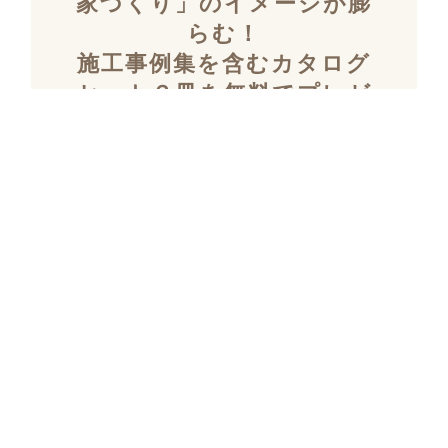
家づくり」のイメージが膨
らむ！
施工事例集を含むカタログ
セット３冊を無料でプレゼ
ント！
「デザイン性」と「暮らしやすさ」を両立し
た住まいを探究し続け、
多数の設計施工を
おこなってきたKULABOのこだわりの施工事
例集をプレゼント！
さらにKULABOの家づくりのポイントがわか
るガイドブックと、
実際にKULABOでリノ
ベしたお客様の声のカタログをセットでお届
けいたします。