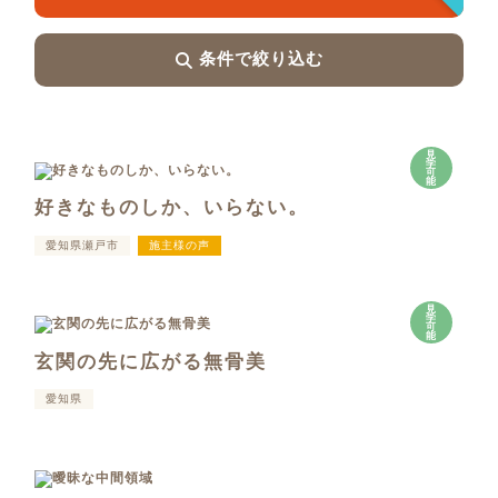
条件で絞り込む
見
学
可
能
好きなものしか、いらない。
愛知県瀬戸市
施主様の声
見
学
可
能
玄関の先に広がる無骨美
愛知県