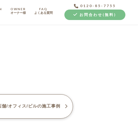
0120-85-7755
N
OWNER
FAQ
オーナー様
よくある質問
お問合わせ(無料)
中古探し+リノベ
舗/オフィス/ビル
の施工事例