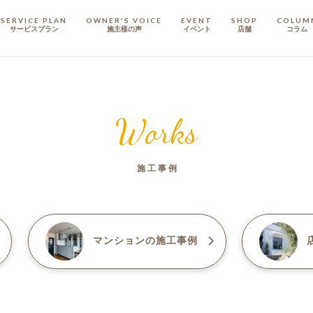
SERVICE PLAN
OWNER'S VOICE
EVENT
SHOP
COLUM
サービスプラン
施主樣の声
イベント
店舗
コラム
STAFF
スタッフ
Works
COMPANY
会社概要
施工事例
戸建てリノベ
KULABO不動産
マンション
の施工事例
店