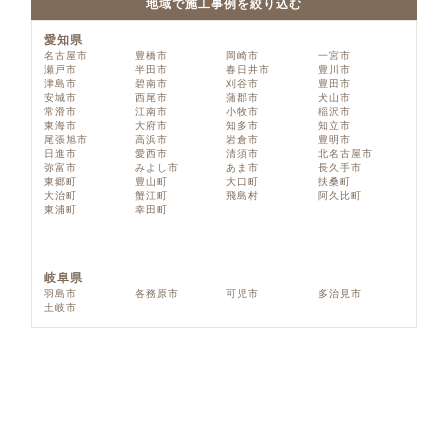
地域で施工事例を絞り込む
愛知県
名古屋市
豊橋市
岡崎市
一宮市
瀬戸市
半田市
春日井市
豊川市
津島市
碧南市
刈谷市
豊田市
安城市
西尾市
蒲郡市
犬山市
常滑市
江南市
小牧市
稲沢市
東海市
大府市
知多市
知立市
尾張旭市
高浜市
岩倉市
豊明市
日進市
愛西市
清須市
北名古屋市
弥富市
みよし市
あま市
長久手市
東郷町
豊山町
大口町
扶桑町
大治町
蟹江町
飛島村
阿久比町
東浦町
幸田町
岐阜県
羽島市
各務原市
可児市
多治見市
土岐市