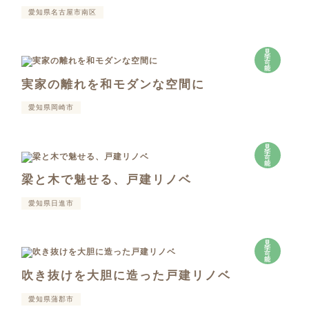
愛知県名古屋市南区
見
学
可
能
実家の離れを和モダンな空間に
愛知県岡崎市
見
学
可
能
梁と木で魅せる、戸建リノベ
愛知県日進市
見
学
可
能
吹き抜けを大胆に造った戸建リノベ
愛知県蒲郡市