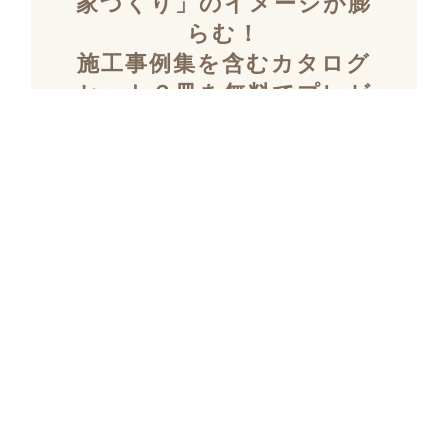
家づくり」のイメージが膨
らむ！
施工事例集を含むカタログ
セット３冊を無料でプレゼ
ント！
「デザイン性」と「暮らしやすさ」を両立し
た住まいを探究し続け、
多数の設計施工を
おこなってきたKULABOのこだわりの施工事
例集をプレゼント！
さらにKULABOの家づくりのポイントがわか
るガイドブックと、
実際にKULABOでリノ
ベしたお客様の声のカタログをセットでお届
けいたします。