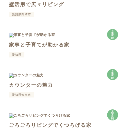
壁活用で広々リビング
愛知県岡崎市
見
学
可
能
家事と子育てが助かる家
愛知県
見
学
可
能
カウンターの魅力
愛知県知立市
見
学
可
能
ごろごろリビングでくつろげる家