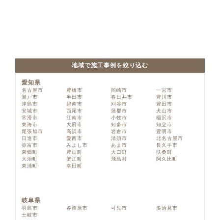
地域で施工事例を絞り込む
愛知県
名古屋市
豊橋市
岡崎市
一宮市
瀬戸市
半田市
春日井市
豊川市
津島市
碧南市
刈谷市
豊田市
安城市
西尾市
蒲郡市
犬山市
常滑市
江南市
小牧市
稲沢市
東海市
大府市
知多市
知立市
尾張旭市
高浜市
岩倉市
豊明市
日進市
愛西市
清須市
北名古屋市
弥富市
みよし市
あま市
長久手市
東郷町
豊山町
大口町
扶桑町
大治町
蟹江町
飛島村
阿久比町
東浦町
幸田町
岐阜県
羽島市
各務原市
可児市
多治見市
土岐市