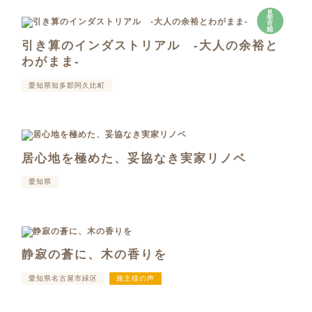
見
学
可
能
引き算のインダストリアル -大人の余裕と
わがまま-
愛知県知多郡阿久比町
居心地を極めた、妥協なき実家リノベ
愛知県
静寂の蒼に、木の香りを
愛知県名古屋市緑区
施主様の声