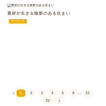
素材が生きる陰影のある住まい
施主様の声
1
2
3
4
5
6
21
...
22