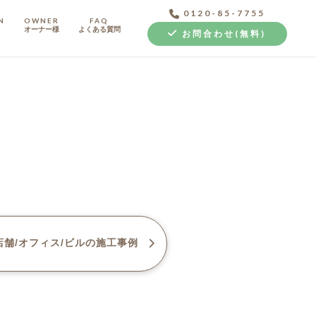
0120-85-7755
N
OWNER
FAQ
オーナー様
よくある質問
お問合わせ(無料)
中古探し+リノベ
舗/オフィス/ビル
の施工事例