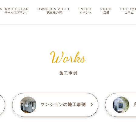
SERVICE PLAN
OWNER'S VOICE
EVENT
SHOP
COLUM
サービスプラン
施主樣の声
イベント
店舗
コラム
STAFF
スタッフ
Works
COMPANY
会社概要
施工事例
戸建てリノベ
KULABO不動産
マンション
の施工事例
店