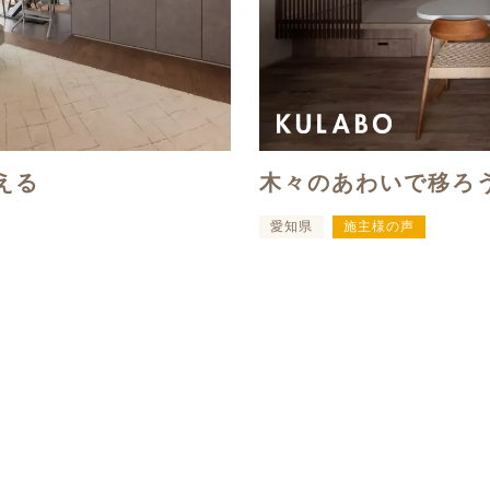
える
木々のあわいで移ろ
愛知県
施主様の声