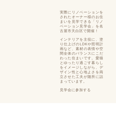
実際にリノベーションを
されたオーナー様のお住
まいを見学できる
「リノ
ベーション見学会」を名
古屋市天白区で開催！
インテリアを主役に、塗
り仕上げのLDKや照明計
画など、素材の表情や空
間全体のバランスにこだ
わった住まいです。愛猫
とゆったり過ごす暮らし
をイメージしながら、デ
ザイン性と心地よさを両
立させた工夫が随所に詰
まっています。
見学会に参加する