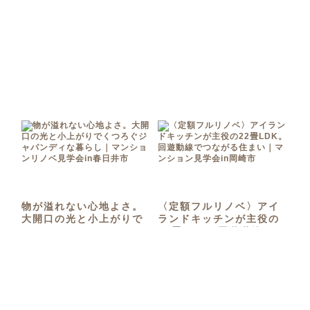
物が溢れない心地よさ。
〈定額フルリノベ〉アイ
大開口の光と小上がりで
ランドキッチンが主役の
くつろぐジャパンディな
22畳LDK。回遊動線でつ
暮らし｜マンションリノ
ながる住まい｜マンショ
ベ見学会in春日井市
ン見学会in岡崎市
2026年5月24日 10:00〜17:00
2026年5月9日 10:00〜17:00