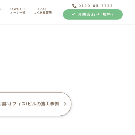
0120-85-7755
N
OWNER
FAQ
オーナー様
よくある質問
お問合わせ(無料)
中古探し+リノベ
舗/オフィス/ビル
の施工事例