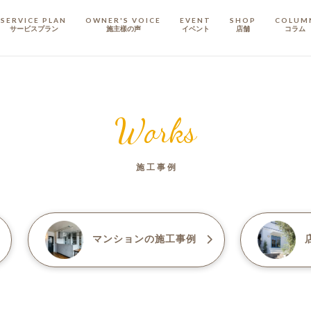
SERVICE PLAN
OWNER'S VOICE
EVENT
SHOP
COLUM
サービスプラン
施主樣の声
イベント
店舗
コラム
STAFF
スタッフ
Works
COMPANY
会社概要
施工事例
戸建てリノベ
KULABO不動産
マンション
の施工事例
店