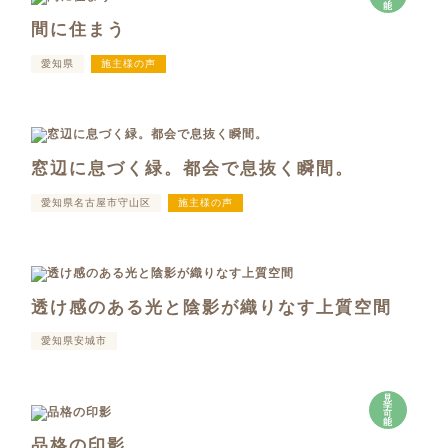
能
間に住まう
愛知県
施主様の声
窓辺に息づく緑。都会で息抜く瞬間。
愛知県名古屋市守山区
施主様の声
透け感のある光と陰影が織りなす上質空間
愛知県安城市
見
学
可
能
品格の印影