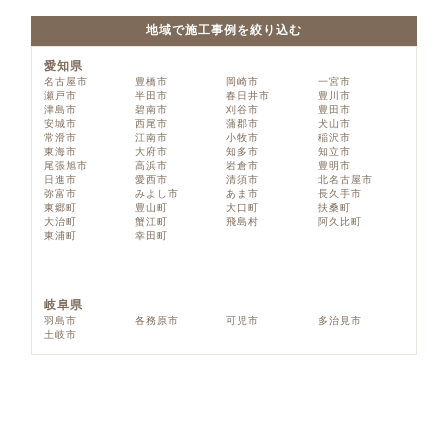
地域で施工事例を絞り込む
愛知県
名古屋市
豊橋市
岡崎市
一宮市
瀬戸市
半田市
春日井市
豊川市
津島市
碧南市
刈谷市
豊田市
安城市
西尾市
蒲郡市
犬山市
常滑市
江南市
小牧市
稲沢市
東海市
大府市
知多市
知立市
尾張旭市
高浜市
岩倉市
豊明市
日進市
愛西市
清須市
北名古屋市
弥富市
みよし市
あま市
長久手市
東郷町
豊山町
大口町
扶桑町
大治町
蟹江町
飛島村
阿久比町
東浦町
幸田町
岐阜県
羽島市
各務原市
可児市
多治見市
土岐市