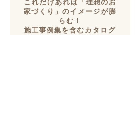
これだけあれば「理想のお
家づくり」のイメージが膨
らむ！
施工事例集を含むカタログ
セット３冊を無料でプレゼ
ント！
「デザイン性」と「暮らしやすさ」を両立し
た住まいを探究し続け、
多数の設計施工を
おこなってきたKULABOのこだわりの施工事
例集をプレゼント！
さらにKULABOの家づくりのポイントがわか
るガイドブックと、
実際にKULABOでリノ