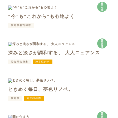
見
学
可
能
“今”も“これから”も心地よく
愛知県名古屋市
見
学
可
能
深みと淡さが調和する、 大人ニュアンス
愛知県大府市
施主様の声
ときめく毎日、夢色リノベ。
愛知県
施主様の声
見
学
可