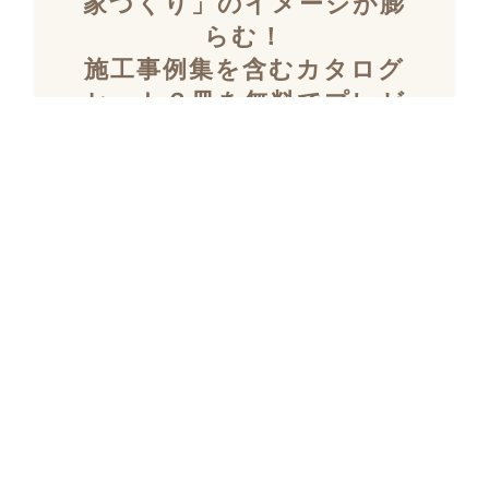
家づくり」のイメージが膨
らむ！
施工事例集を含むカタログ
セット３冊を無料でプレゼ
ント！
「デザイン性」と「暮らしやすさ」を両立し
た住まいを探究し続け、
多数の設計施工を
おこなってきたKULABOのこだわりの施工事
例集をプレゼント！
さらにKULABOの家づくりのポイントがわか
るガイドブックと、
実際にKULABOでリノ
ベしたお客様の声のカタログをセットでお届
けいたします。