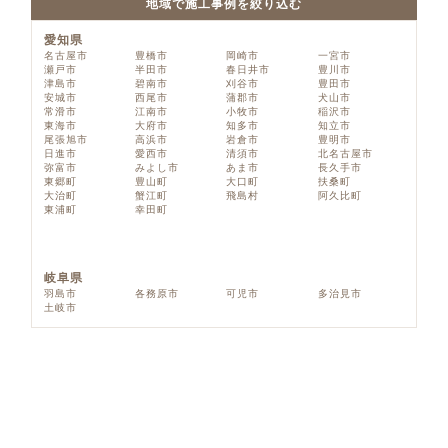
地域で施工事例を絞り込む
愛知県
名古屋市
豊橋市
岡崎市
一宮市
瀬戸市
半田市
春日井市
豊川市
津島市
碧南市
刈谷市
豊田市
安城市
西尾市
蒲郡市
犬山市
常滑市
江南市
小牧市
稲沢市
東海市
大府市
知多市
知立市
尾張旭市
高浜市
岩倉市
豊明市
日進市
愛西市
清須市
北名古屋市
弥富市
みよし市
あま市
長久手市
東郷町
豊山町
大口町
扶桑町
大治町
蟹江町
飛島村
阿久比町
東浦町
幸田町
岐阜県
羽島市
各務原市
可児市
多治見市
土岐市