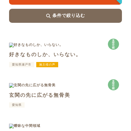
条件で絞り込む
見
学
可
能
好きなものしか、いらない。
愛知県瀬戸市
施主様の声
見
学
可
能
玄関の先に広がる無骨美
愛知県