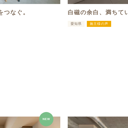
をつなぐ。
白磁の余白、満ちて
愛知県
施主様の声
NEW