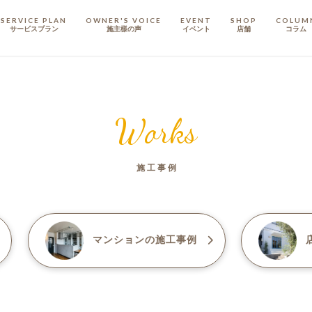
SERVICE PLAN
OWNER'S VOICE
EVENT
SHOP
COLUM
サービスプラン
施主樣の声
イベント
店舗
コラム
STAFF
スタッフ
Works
COMPANY
会社概要
施工事例
戸建てリノベ
KULABO不動産
マンション
の施工事例
店