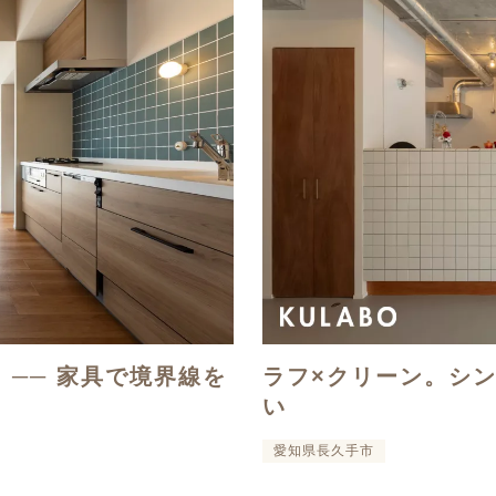
T. ── 家具で境界線を
ラフ×クリーン。シ
い
愛知県長久手市