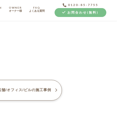
0120-85-7755
N
OWNER
FAQ
オーナー様
よくある質問
お問合わせ(無料)
中古探し+リノベ
舗/オフィス/ビル
の施工事例