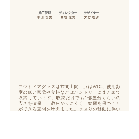
施工管理
ディレクター
デザイナー
中山 友愛
西垣 達貴
大竹 理沙
アウトドアグッズは玄関土間、服はWIC、使用頻
度の低い家電や食料などはパントリーにまとめて
収納しています。収納だけでも1部屋分ぐらいの
広さを確保し、散らかりにくく、綺麗を保つこと
ができる空間を叶えました。水回りの移動に伴い
発生したマンション特有の段差は、居住空間では
ないパントリー内で最小限に抑えています。
担当店舗