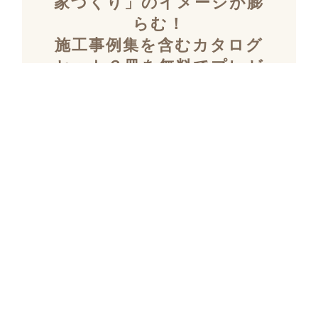
家づくり」のイメージが膨
らむ！
施工事例集を含むカタログ
セット３冊を無料でプレゼ
ント！
「デザイン性」と「暮らしやすさ」を両立し
た住まいを探究し続け、
多数の設計施工を
おこなってきたKULABOのこだわりの施工事
例集をプレゼント！
さらにKULABOの家づくりのポイントがわか
るガイドブックと、
実際にKULABOでリノ
ベしたお客様の声のカタログをセットでお届
けいたします。