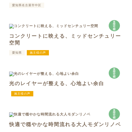
愛知県名古屋市中区
見
学
可
能
コンクリートに映える、ミッドセンチュリー
空間
愛知県
施主様の声
見
学
可
能
光のレイヤーが整える、心地よい余白
施主様の声
見
学
可
能
快適で穏やかな時間流れる大人モダンリノベ