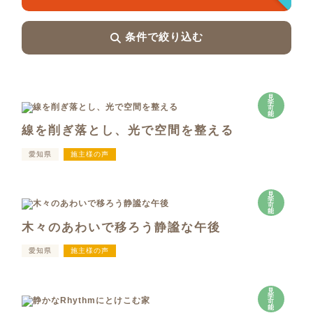
条件で絞り込む
見
学
可
能
線を削ぎ落とし、光で空間を整える
愛知県
施主様の声
見
学
可
能
木々のあわいで移ろう静謐な午後
愛知県
施主様の声
見
学
可
能