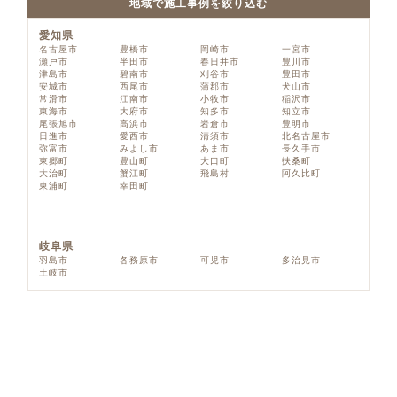
地域で施工事例を絞り込む
愛知県
名古屋市
豊橋市
岡崎市
一宮市
瀬戸市
半田市
春日井市
豊川市
津島市
碧南市
刈谷市
豊田市
安城市
西尾市
蒲郡市
犬山市
常滑市
江南市
小牧市
稲沢市
東海市
大府市
知多市
知立市
尾張旭市
高浜市
岩倉市
豊明市
日進市
愛西市
清須市
北名古屋市
弥富市
みよし市
あま市
長久手市
東郷町
豊山町
大口町
扶桑町
大治町
蟹江町
飛島村
阿久比町
東浦町
幸田町
岐阜県
羽島市
各務原市
可児市
多治見市
土岐市