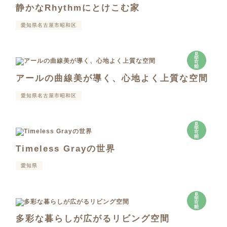
静かなRhythmにとけこむ家
愛知県名古屋市昭和区
見
学
可
能
アールの曲線美が導く、心地よく上質な空間
愛知県名古屋市昭和区
見
学
可
能
Timeless Grayの世界
愛知県
見
学
可
能
多彩な暮らしが広がるリビング空間