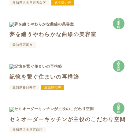
愛知県名古屋市天白区
施主様の声
見
学
可
能
夢を纏うやわらかな曲線の美容室
愛知県西尾市
見
学
可
能
記憶を繋ぐ住まいの再構築
愛知県春日井市
施主様の声
見
学
可
能
セミオーダーキッチンが主役のこだわり空間
愛知県名古屋市西区