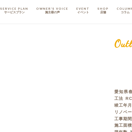
SERVICE PLAN
OWNER'S VOICE
EVENT
SHOP
COLUM
サービスプラン
施主樣の声
イベント
店舗
コラム
STAFF
スタッフ
Outl
COMPANY
会社概要
戸建てリノベ
KULABO不動産
愛知県
工法
R
竣工年
リノベ
工事期
施工面