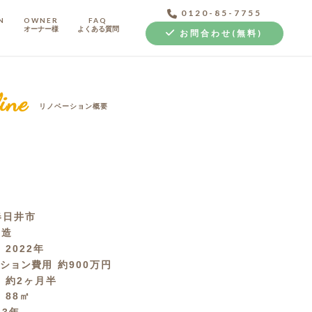
0120-85-7755
N
OWNER
FAQ
オーナー様
よくある質問
お問合わせ(無料)
ine
リノベーション概要
中古探し+リノベ
春日井市
C造
月
2022年
ーション費用
約900万円
間
約2ヶ月半
積
88㎡