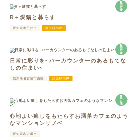
見
学
可
能
R＋愛猫と暮らす
愛知県春日井市
施主様の声
見
学
可
能
日常に彩りを~バーカウンターのあるもてな
しの住まい~
愛知県名古屋市西区
施主様の声
見
学
可
能
心地よい癒しをもたらすお洒落カフェのよう
なマンションリノベ
愛知県名古屋市