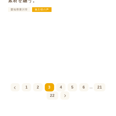
素材を纏う。
愛知県豊川市
施主様の声
1
2
3
4
5
6
21
...
22