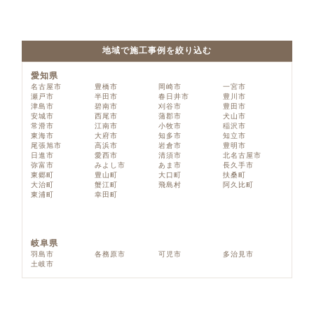
地域で施工事例を絞り込む
愛知県
名古屋市
豊橋市
岡崎市
一宮市
瀬戸市
半田市
春日井市
豊川市
津島市
碧南市
刈谷市
豊田市
安城市
西尾市
蒲郡市
犬山市
常滑市
江南市
小牧市
稲沢市
東海市
大府市
知多市
知立市
尾張旭市
高浜市
岩倉市
豊明市
日進市
愛西市
清須市
北名古屋市
弥富市
みよし市
あま市
長久手市
東郷町
豊山町
大口町
扶桑町
大治町
蟹江町
飛島村
阿久比町
東浦町
幸田町
岐阜県
羽島市
各務原市
可児市
多治見市
土岐市