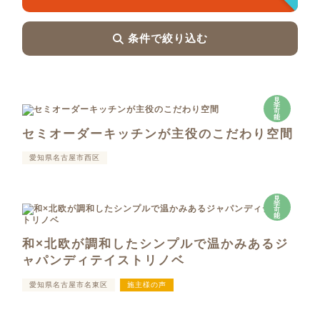
条件で絞り込む
見
学
可
能
セミオーダーキッチンが主役のこだわり空間
愛知県名古屋市西区
見
学
可
能
和×北欧が調和したシンプルで温かみあるジ
ャパンディテイストリノベ
愛知県名古屋市名東区
施主様の声