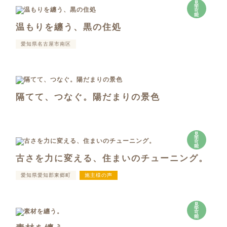
見
学
可
能
温もりを纏う、黒の住処
愛知県名古屋市南区
隔てて、つなぐ。陽だまりの景色
見
学
可
能
古さを力に変える、住まいのチューニング。
愛知県愛知郡東郷町
施主様の声
見
学
可
能