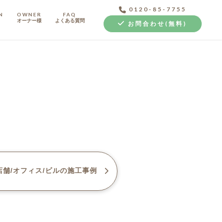
0120-85-7755
N
OWNER
FAQ
オーナー様
よくある質問
お問合わせ(無料)
中古探し+リノベ
舗/オフィス/ビル
の施工事例