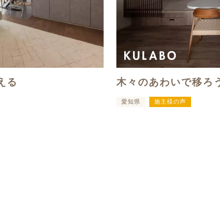
える
木々のあわいで移ろ
愛知県
施主様の声