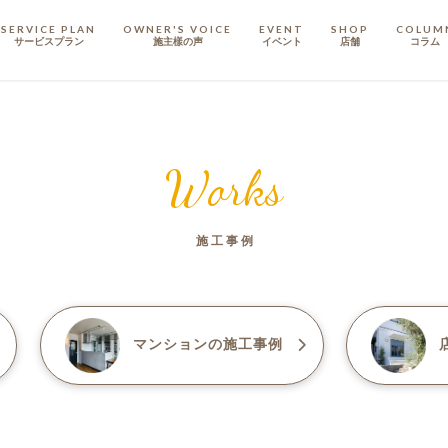
SERVICE PLAN
OWNER'S VOICE
EVENT
SHOP
COLUM
サービスプラン
施主樣の声
イベント
店舗
コラム
STAFF
スタッフ
Works
COMPANY
会社概要
施工事例
戸建てリノベ
KULABO不動産
マンション
の施工事例
店