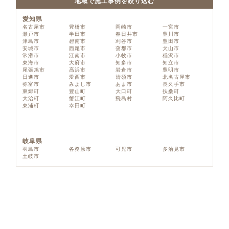
地域で施工事例を絞り込む
愛知県
名古屋市
豊橋市
岡崎市
一宮市
瀬戸市
半田市
春日井市
豊川市
津島市
碧南市
刈谷市
豊田市
安城市
西尾市
蒲郡市
犬山市
常滑市
江南市
小牧市
稲沢市
東海市
大府市
知多市
知立市
尾張旭市
高浜市
岩倉市
豊明市
日進市
愛西市
清須市
北名古屋市
弥富市
みよし市
あま市
長久手市
東郷町
豊山町
大口町
扶桑町
大治町
蟹江町
飛島村
阿久比町
東浦町
幸田町
岐阜県
羽島市
各務原市
可児市
多治見市
土岐市