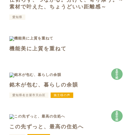
素材で叶えた、ちょうどいい距離感～
愛知県
機能美に上質を重ねて
見
学
可
能
銘木が包む、暮らしの余韻
愛知県名古屋市天白区
施主様の声
見
学
可
能
この先ずっと、最高の住処へ