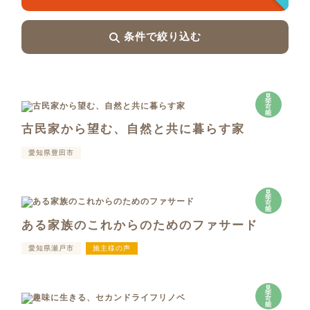
条件で絞り込む
見
学
可
能
古民家から望む、自然と共に暮らす家
愛知県豊田市
見
学
可
能
ある家族のこれからのためのファサード
愛知県瀬戸市
施主様の声
見
学
可
能