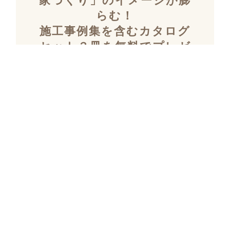
家づくり」のイメージが膨
らむ！
施工事例集を含むカタログ
セット３冊を無料でプレゼ
ント！
「デザイン性」と「暮らしやすさ」を両立し
た住まいを探究し続け、
多数の設計施工を
おこなってきたKULABOのこだわりの施工事
例集をプレゼント！
さらにKULABOの家づくりのポイントがわか
るガイドブックと、
実際にKULABOでリノ
ベしたお客様の声のカタログをセットでお届
けいたします。