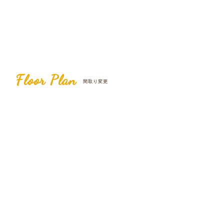
Floor Plan
間取り変更
After
Before
1LDK+パントリー
4LDK
+WIC+ワークスペース