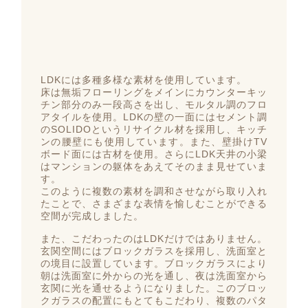
LDKには多種多様な素材を使用しています。
床は無垢フローリングをメインにカウンターキッ
チン部分のみ一段高さを出し、モルタル調のフロ
アタイルを使用。LDKの壁の一面にはセメント調
のSOLIDOというリサイクル材を採用し、キッチ
ンの腰壁にも使用しています。また、壁掛けTV
ボード面には古材を使用。さらにLDK天井の小梁
はマンションの躯体をあえてそのまま見せていま
す。
このように複数の素材を調和させながら取り入れ
たことで、さまざまな表情を愉しむことができる
空間が完成しました。
また、こだわったのはLDKだけではありません。
玄関空間にはブロックガラスを採用し、洗面室と
の境目に設置しています。ブロックガラスにより
朝は洗面室に外からの光を通し、夜は洗面室から
玄関に光を通せるようになりました。このブロッ
クガラスの配置にもとてもこだわり、複数のパタ