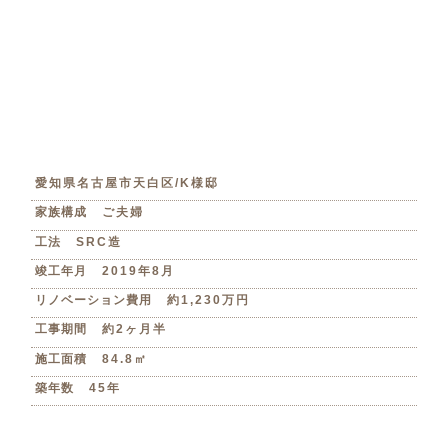
愛知県名古屋市天白区/K様邸
家族構成
ご夫婦
工法
SRC造
竣工年月
2019年8月
リノベーション費用
約1,230万円
工事期間
約2ヶ月半
施工面積
84.8㎡
築年数
45年