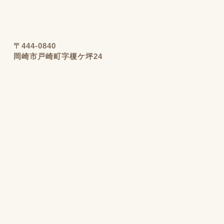
〒444-0840
岡崎市戸崎町字榎ケ坪24