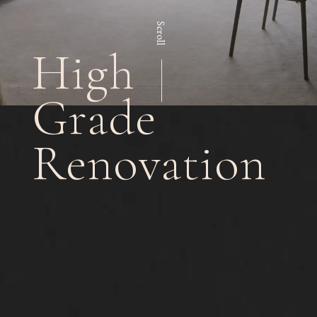
Scroll
High
Grade
Renovation