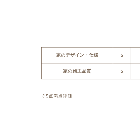
家のデザイン・仕様
5
家の施工品質
5
※5点満点評価