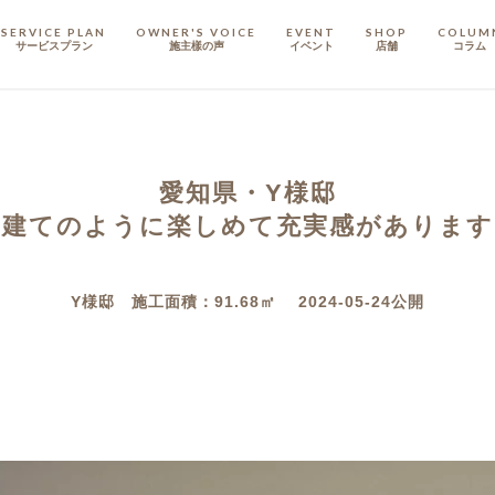
SERVICE PLAN
OWNER'S VOICE
EVENT
SHOP
COLUM
サービスプラン
施主樣の声
イベント
店舗
コラム
STAFF
スタッフ
愛知県・Y様邸
COMPANY
会社概要
戸建てのように楽しめて充実感があります
戸建てリノベ
KULABO不動産
Y様邸 施工面積：91.68㎡ 2024-05-24公開