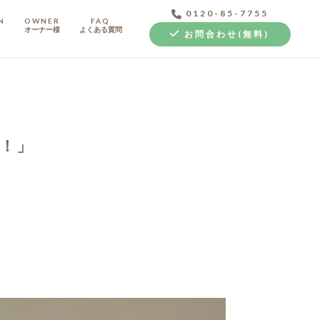
0120-85-7755
N
OWNER
FAQ
オーナー様
よくある質問
お問合わせ(無料)
！」
中古探し+リノベ