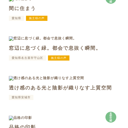
能
間に住まう
愛知県
施主様の声
窓辺に息づく緑。都会で息抜く瞬間。
愛知県名古屋市守山区
施主様の声
透け感のある光と陰影が織りなす上質空間
愛知県安城市
見
学
可
能
品格の印影