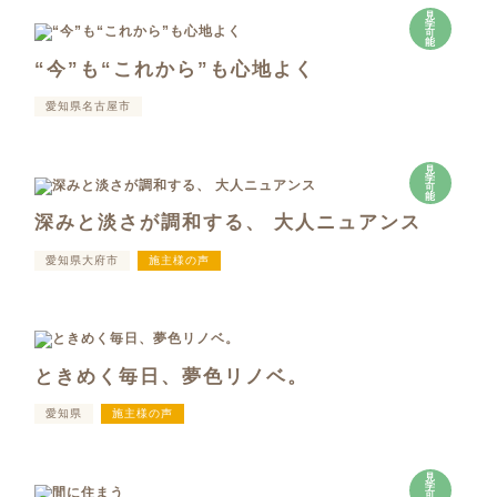
見
学
可
能
“今”も“これから”も心地よく
愛知県名古屋市
見
学
可
能
深みと淡さが調和する、 大人ニュアンス
愛知県大府市
施主様の声
ときめく毎日、夢色リノベ。
愛知県
施主様の声
見
学
可