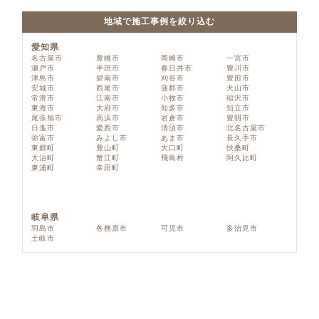
地域で施工事例を絞り込む
愛知県
名古屋市
豊橋市
岡崎市
一宮市
瀬戸市
半田市
春日井市
豊川市
津島市
碧南市
刈谷市
豊田市
安城市
西尾市
蒲郡市
犬山市
常滑市
江南市
小牧市
稲沢市
東海市
大府市
知多市
知立市
尾張旭市
高浜市
岩倉市
豊明市
日進市
愛西市
清須市
北名古屋市
弥富市
みよし市
あま市
長久手市
東郷町
豊山町
大口町
扶桑町
大治町
蟹江町
飛島村
阿久比町
東浦町
幸田町
岐阜県
羽島市
各務原市
可児市
多治見市
土岐市