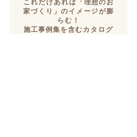
これだけあれば「理想のお
家づくり」のイメージが膨
らむ！
施工事例集を含むカタログ
セット３冊を無料でプレゼ
ント！
「デザイン性」と「暮らしやすさ」を両立し
た住まいを探究し続け、
多数の設計施工を
おこなってきたKULABOのこだわりの施工事
例集をプレゼント！
さらにKULABOの家づくりのポイントがわか
るガイドブックと、
実際にKULABOでリノ