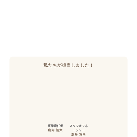
私たちが担当しました！
事業責任者
スタジオマネ
山内 翔太
ージャー
森居 寛幸