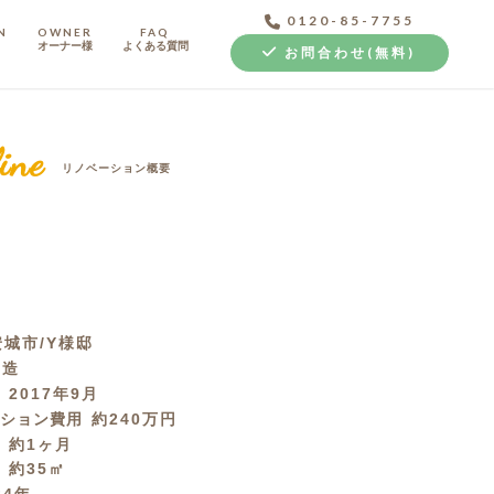
0120-85-7755
N
OWNER
FAQ
オーナー様
よくある質問
お問合わせ(無料)
ine
リノベーション概要
中古探し+リノベ
城市/Y様邸
C造
月
2017年9月
ーション費用
約240万円
間
約1ヶ月
積
約35㎡