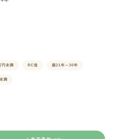
24年
クラボ オリジナルキッチン
0万円未満
RC造
築21年～30年
㎡未満