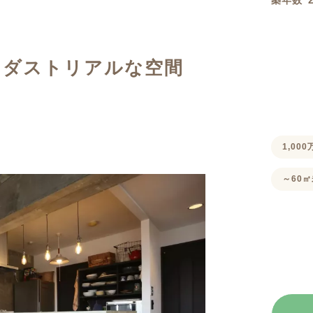
築年数
定額フルリノベーション
店舗リノベーション
ンダストリアルな空間
1,00
～60