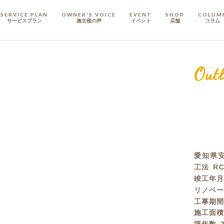
SERVICE PLAN
OWNER'S VOICE
EVENT
SHOP
COLUM
サービスプラン
施主樣の声
イベント
店舗
コラム
STAFF
スタッフ
Outl
COMPANY
会社概要
戸建てリノベ
KULABO不動産
愛知県安
工法
R
竣工年
リノベ
工事期
施工面