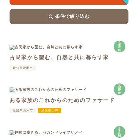
条件で絞り込む
見
学
可
能
古民家から望む、自然と共に暮らす家
愛知県豊田市
見
学
可
能
ある家族のこれからのためのファサード
愛知県瀬戸市
施主様の声
見
学
可
能