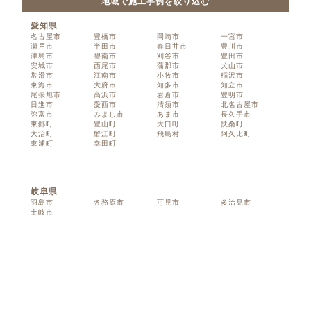
地域で施工事例を絞り込む
愛知県
名古屋市
豊橋市
岡崎市
一宮市
瀬戸市
半田市
春日井市
豊川市
津島市
碧南市
刈谷市
豊田市
安城市
西尾市
蒲郡市
犬山市
常滑市
江南市
小牧市
稲沢市
東海市
大府市
知多市
知立市
尾張旭市
高浜市
岩倉市
豊明市
日進市
愛西市
清須市
北名古屋市
弥富市
みよし市
あま市
長久手市
東郷町
豊山町
大口町
扶桑町
大治町
蟹江町
飛島村
阿久比町
東浦町
幸田町
岐阜県
羽島市
各務原市
可児市
多治見市
土岐市