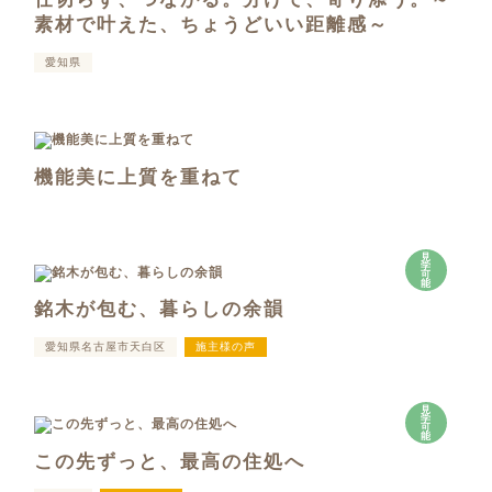
素材で叶えた、ちょうどいい距離感～
愛知県
機能美に上質を重ねて
見
学
可
能
銘木が包む、暮らしの余韻
愛知県名古屋市天白区
施主様の声
見
学
可
能
この先ずっと、最高の住処へ