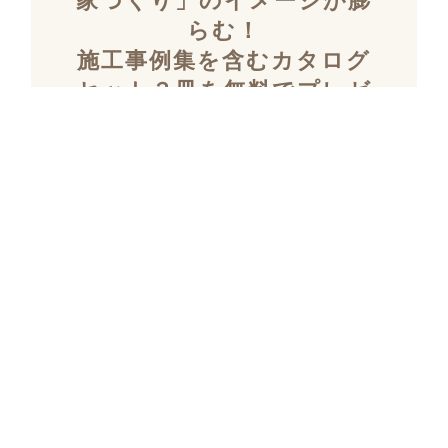
家づくり」のイメージが膨
らむ！
施工事例集を含むカタログ
セット３冊を無料でプレゼ
ント！
「デザイン性」と「暮らしやすさ」を両立し
た住まいを探究し続け、
多数の設計施工を
おこなってきたKULABOのこだわりの施工事
例集をプレゼント！
さらにKULABOの家づくりのポイントがわか
るガイドブックと、
実際にKULABOでリノ
ベしたお客様の声のカタログをセットでお届
けいたします。