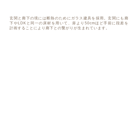
玄関と廊下の境には断熱のためにガラス建具を採用。玄関にも廊
下やLDKと同一の床材を用いて、扉より50cmほど手前に段差を
計画することにより廊下との繋がりが生まれています。