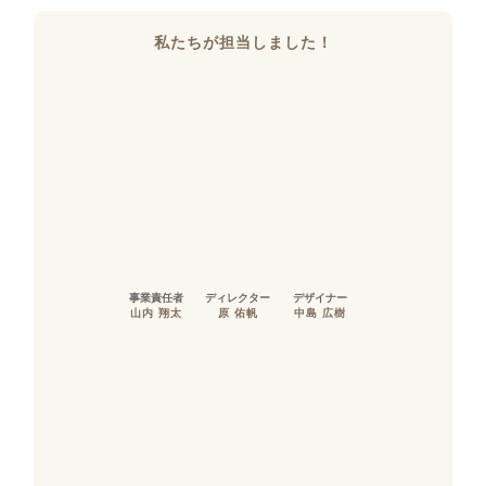
私たちが担当しました！
事業責任者
ディレクター
デザイナー
山内 翔太
原 佑帆
中島 広樹