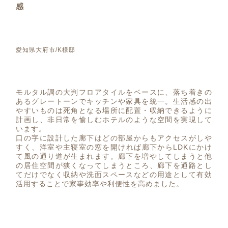
感
愛知県大府市/K様邸
モルタル調の大判フロアタイルをベースに、落ち着きの
あるグレートーンでキッチンや家具を統一。生活感の出
やすいものは死角となる場所に配置・収納できるように
計画し、非日常を愉しむホテルのような空間を実現して
います。
口の字に設計した廊下はどの部屋からもアクセスがしや
すく、洋室や主寝室の窓を開ければ廊下からLDKにかけ
て風の通り道が生まれます。廊下を増やしてしまうと他
の居住空間が狭くなってしまうところ、廊下を通路とし
てだけでなく収納や洗面スペースなどの用途として有効
活用することで家事効率や利便性を高めました。