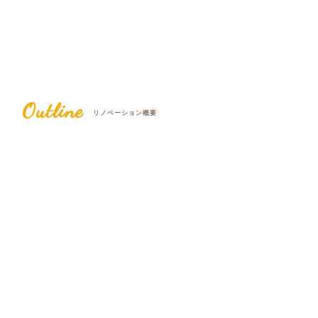
Outline
リノベーション概要
愛知県大府市/K様邸
家族構成
ご夫婦+お子様2人
工法
RC造