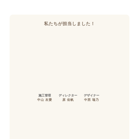
私たちが担当しました！
施工管理
ディレクター
デザイナー
中山 友愛
原 佑帆
中西 瑞乃