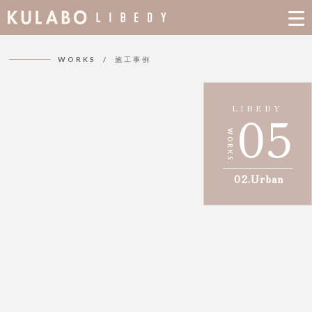
01.Calm
02.Urban
WORKS / 施工事例
03.Earth
04.Deep
LIBEDY
05
WORKS.
02.Urban