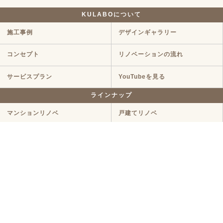
KULABOについて
施工事例
デザインギャラリー
コンセプト
リノベーションの流れ
サービスプラン
YouTubeを見る
ラインナップ
マンションリノベ
戸建てリノベ
KULABO不動産
中古探し+リノベ
ハイグレードプラン
定額リノベ
店舗リノベーション
クラボ オリジナルキッチン
断熱リノベ
新築リノベ
ニュース・イベント