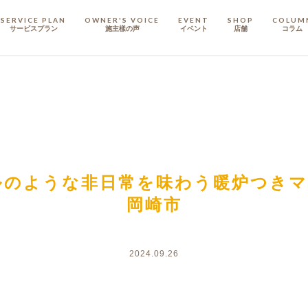
SERVICE PLAN
OWNER'S VOICE
EVENT
SHOP
COLUM
サービスプラン
施主樣の声
イベント
店舗
コラム
STAFF
スタッフ
COMPANY
会社概要
戸建てリノベ
KULABO不動産
テルのような非日常を味わう暖炉つきマ
岡崎市
2024.09.26