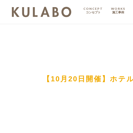
CONCEPT
WORKS
コンセプト
施工事例
KODATE
戸建て
MANSION
マンション
マンションリノベ
【10月20日開催】ホ