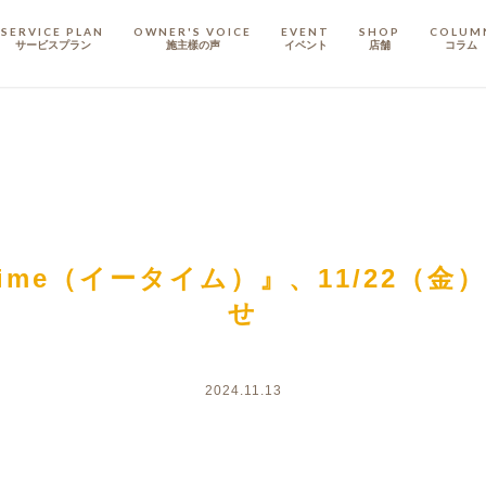
SERVICE PLAN
OWNER'S VOICE
EVENT
SHOP
COLUM
サービスプラン
施主樣の声
イベント
店舗
コラム
STAFF
スタッフ
COMPANY
会社概要
戸建てリノベ
KULABO不動産
time（イータイム）』、11/22（金
せ
2024.11.13