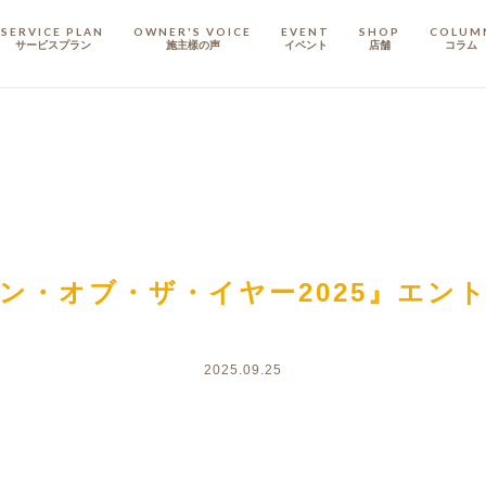
SERVICE PLAN
OWNER'S VOICE
EVENT
SHOP
COLUM
サービスプラン
施主樣の声
イベント
店舗
コラム
STAFF
スタッフ
COMPANY
会社概要
戸建てリノベ
KULABO不動産
ン・オブ・ザ・イヤー2025』エン
2025.09.25