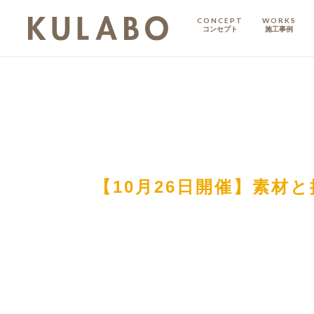
CONCEPT
WORKS
コンセプト
施工事例
KODATE
戸建て
MANSION
マンション
マンションリノベ
【10月26日開催】素