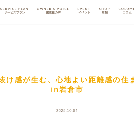
SERVICE PLAN
OWNER'S VOICE
EVENT
SHOP
COLUM
サービスプラン
施主樣の声
イベント
店舗
コラム
STAFF
スタッフ
COMPANY
会社概要
戸建てリノベ
KULABO不動産
材と抜け感が生む、心地よい距離感の住
in岩倉市
2025.10.04