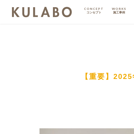
CONCEPT
WORKS
コンセプト
施工事例
KODATE
戸建て
MANSION
マンション
マンションリノベ
【重要】202