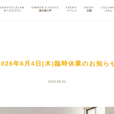
SERVICE PLAN
OWNER'S VOICE
EVENT
SHOP
COLUM
サービスプラン
施主樣の声
イベント
店舗
コラム
STAFF
スタッフ
COMPANY
会社概要
2026年6月4日(木)臨時休業のお知ら
戸建てリノベ
KULABO不動産
2026.06.02
定額フルリノベーション
店舗リノベーション