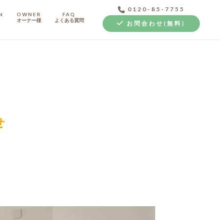
0120-85-7755
N
OWNER
FAQ
オーナー様
よくある質問
お問合わせ(無料)
せ
中古探し+リノベ
クラボ オリジナルキッチン