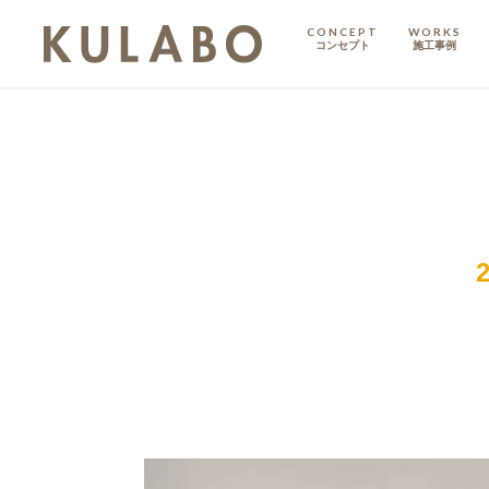
CONCEPT
WORKS
コンセプト
施工事例
KODATE
戸建て
MANSION
マンション
マンションリノベ
ハイグレードプラン