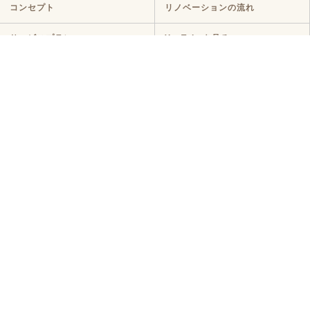
コンセプト
リノベーションの流れ
サービスプラン
YouTubeを見る
ラインナップ
マンションリノベ
戸建てリノベ
KULABO不動産
中古探し+リノベ
ハイグレードプラン
定額リノベ
店舗リノベーション
クラボ オリジナルキッチン
断熱リノベ
新築リノベ
ニュース・イベント
ニュース
イベント
コラム
メディア情報