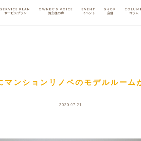
SERVICE PLAN
OWNER'S VOICE
EVENT
SHOP
COLUM
サービスプラン
施主樣の声
イベント
店舗
コラム
STAFF
スタッフ
COMPANY
会社概要
戸建てリノベ
KULABO不動産
にマンションリノベのモデルルーム
2020.07.21